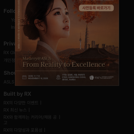
Follow Us
Youtube
Instagram
Privacy Options
RX Global 개인정보 보호정책
쿠키 정책
개인정보 관련문의
쿠키 설정
Show Information
ASLS Korea 입장 정책
지속가능성
Built by RX
RX의 다양한 이벤트
RX 최신 뉴스
RX와 함께하는 커리어/채용 공
고
RX의 다양성과 포용성